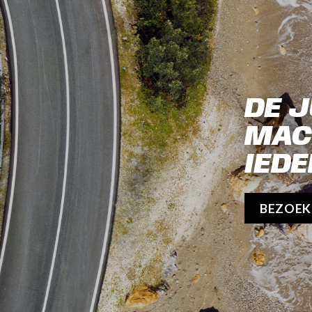
DE J
MAC
IEDE
BEZOE