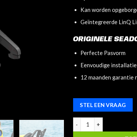
Kan worden opgeborge
Geïntegreerde LinQ L
ORIGINELE SEAD
Perfecte Pasvorm
Eenvoudige installatie
12 maanden garantie 
STEL EEN VRAAG
Sea-Doo - Spotterhandgree