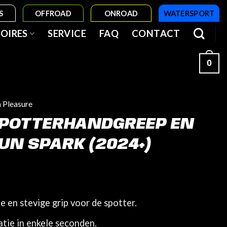
S
OFFROAD
ONROAD
WATERSPORT
OIRES
SERVICE
FAQ
CONTACT
0
n Pleasure
SPOTTERHANDGREEP EN
N SPARK (2024+)
 en stevige grip voor de spotter.
tie in enkele seconden.