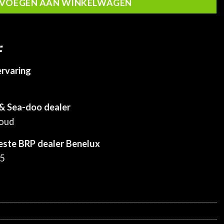
VOEGEN AAN WINKELWAGEN
:
ervaring
& Sea-doo dealer
houd
este BRP dealer Benelux
25