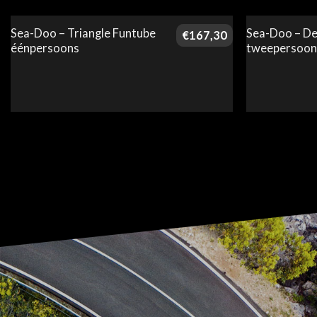
Sea-Doo – Triangle Funtube
Sea-Doo – De
€
167,30
éénpersoons
tweepersoon