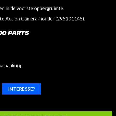
n in de voorste opbergruimte.
ite Action Camera-houder (295101145).
OO PARTS
na aankoop
INTERESSE?
p en camerasteun Spark (2024+) aantal