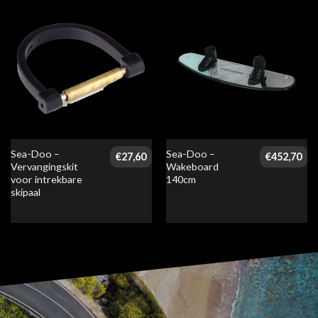
Sea-Doo –
Sea-Doo –
€
27,60
€
452,70
Vervangingskit
Wakeboard
voor intrekbare
140cm
skipaal